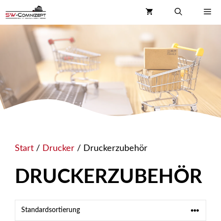
Zum
Me
Inhalt
springen
Start
/
Drucker
/ Druckerzubehör
DRUCKERZUBEHÖR