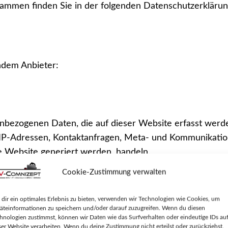
rammen finden Sie in der folgenden Datenschutzerklärun
ndem Anbieter:
nbezogenen Daten, die auf dieser Website erfasst werd
um IP-Adressen, Kontaktanfragen, Meta- und Kommunikati
e Website generiert werden, handeln.
Cookie-Zustimmung verwalten
ragserfüllung gegenüber unseren potenziellen und beste
nten Bereitstellung unseres Online-Angebots durch einen pr
dir ein optimales Erlebnis zu bieten, verwenden wir Technologien wie Cookies, um
bgefragt wurde, erfolgt die Verarbeitung ausschließlich 
äteinformationen zu speichern und/oder darauf zuzugreifen. Wenn du diesen
hnologien zustimmst, können wir Daten wie das Surfverhalten oder eindeutige IDs au
peicherung von Cookies oder den Zugriff auf Informatione
ser Website verarbeiten. Wenn du deine Zustimmung nicht erteilst oder zurückziehst,