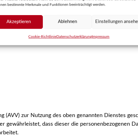
nen bestimmte Merkmale und Funktionen beeinträchtigt werden.
nwilligung ist jederzeit widerrufbar.
Akzeptieren
Ablehnen
Einstellungen anseh
nsoweit verarbeiten, wie dies zur Erfüllung seiner Leist
Cookie-Richtlinie
Datenschutzerklärung
Impressum
ng (AVV) zur Nutzung des oben genannten Dienstes gesch
der gewährleistet, dass dieser die personenbezogenen 
beitet.