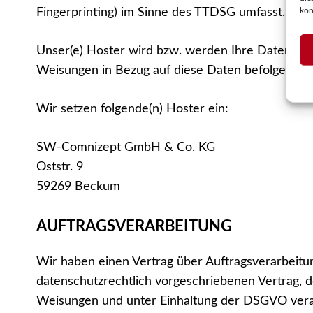
kön
Fingerprinting) im Sinne des TTDSG umfasst. Die Ei
Unser(e) Hoster wird bzw. werden Ihre Daten nur i
Weisungen in Bezug auf diese Daten befolgen.
Wir setzen folgende(n) Hoster ein:
SW-Comnizept GmbH & Co. KG
Oststr. 9
59269 Beckum
AUFTRAGSVERARBEITUNG
Wir haben einen Vertrag über Auftragsverarbeitu
datenschutzrechtlich vorgeschriebenen Vertrag, 
Weisungen und unter Einhaltung der DSGVO verar