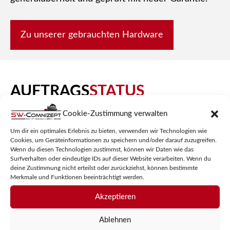
Zu unserer gebrauchten Hardware
AUFTRAGS
STATUS
Cookie-Zustimmung verwalten
Sie haben einen Reparaturauftrag bei uns oder
Um dir ein optimales Erlebnis zu bieten, verwenden wir Technologien wie
eine Vorbestellung durchgeführt?
Cookies, um Geräteinformationen zu speichern und/oder darauf zuzugreifen.
Wenn du diesen Technologien zustimmst, können wir Daten wie das
Surfverhalten oder eindeutige IDs auf dieser Website verarbeiten. Wenn du
Hier können Sie den aktuellen Stand Ihrer
deine Zustimmung nicht erteilst oder zurückziehst, können bestimmte
Reparatur oder Bestellung abfragen, der Status
Merkmale und Funktionen beeinträchtigt werden.
entspricht immer live dem Status Ihres Auftrags.
Akzeptieren
Ablehnen
Zum Auftragsstatus