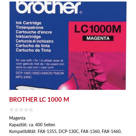
BROTHER LC 1000 M
0
Magenta
v
Kapazität: ca. 400 Seiten
o
n
Kompatibilität: FAX-1355, DCP-130C, FAX-1360, FAX-1460,
5