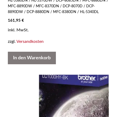
HL-5380DN / HL-5370DW / DCP-8085DN / MFC-8880DN /
MFC-8890DW / MFC-8370DN / DCP-8070D / DCP-
8890DW / DCP-8880DN / MFC-8380DN / HL-5340DL
161,95
€
inkl. MwSt.
zzgl.
Versandkosten
In den Warenkorb