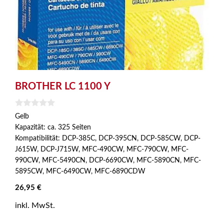
BROTHER LC 1100 Y
0
Gelb
v
Kapazität: ca. 325 Seiten
o
n
Kompatibilität: DCP-385C, DCP-395CN, DCP-585CW, DCP-
5
J615W, DCP-J715W, MFC-490CW, MFC-790CW, MFC-
990CW, MFC-5490CN, DCP-6690CW, MFC-5890CN, MFC-
5895CW, MFC-6490CW, MFC-6890CDW
26,95
€
inkl. MwSt.