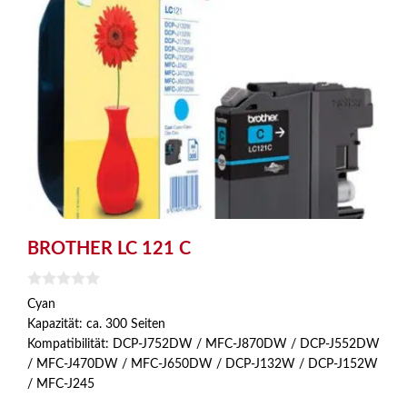
BROTHER LC 121 C
0
Cyan
v
Kapazität: ca. 300 Seiten
o
n
Kompatibilität: DCP-J752DW / MFC-J870DW / DCP-J552DW
5
/ MFC-J470DW / MFC-J650DW / DCP-J132W / DCP-J152W
/ MFC-J245