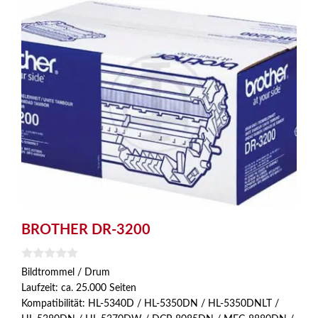
BROTHER DR-3200
0
Bildtrommel / Drum
v
Laufzeit: ca. 25.000 Seiten
o
n
Kompatibilität: HL-5340D / HL-5350DN / HL-5350DNLT /
5