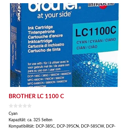
BROTHER LC 1100 C
0
Cyan
v
Kapazität: ca. 325 Seiten
o
n
Kompatibilität: DCP-385C, DCP-395CN, DCP-585CW, DCP-