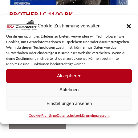
BROTHER LC 1100 BK
Cookie-Zustimmung verwalten
0
Schwarz
v
Um dir ein optimales Erlebnis zu bieten, verwenden wir Technologien wie
Kapazität: ca. 450 Seiten
o
Cookies, um Geräteinformationen zu speichern und/oder darauf zuzugreifen.
n
Kompatibilität: DCP-385C, DCP-395CN, DCP-585CW, DCP-
Wenn du diesen Technologien zustimmst, können wir Daten wie das
5
Surfverhalten oder eindeutige IDs auf dieser Website verarbeiten. Wenn du
J615W, DCP-J715W, MFC-490CW, MFC-790CW, MFC-
deine Zustimmung nicht erteilst oder zurückziehst, können bestimmte
990CW, MFC-5490CN, DCP-6690CW, MFC-5890CN, MFC-
Merkmale und Funktionen beeinträchtigt werden.
5895CW, MFC-6490CW, MFC-6890CDW
Akzeptieren
37,95
€
inkl. MwSt.
Ablehnen
zzgl.
Versandkosten
Einstellungen ansehen
Cookie-Richtlinie
Datenschutzerklärung
Impressum
In den Warenkorb