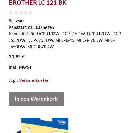
BROTHER LC 121 BK
0
Schwarz
v
Kapazität: ca. 300 Seiten
o
n
Kompatibilität: DCP-J132W, DCP-J15DW, DCP-J17DW, DCP-
5
J552DW, DCP-J752DW, MFC-J245, MFC-J470DW MFC-
J650DW, MFC-J870DW
30,95
€
inkl. MwSt.
zzgl.
Versandkosten
In den Warenkorb