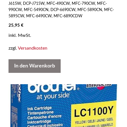
5
J615W, DCP-J715W, MFC-490CW, MFC-790CW, MFC-
990CW, MFC-5490CN, DCP-6690CW, MFC-5890CN, MFC-
5895CW, MFC-6490CW, MFC-6890CDW
25,95
€
inkl. MwSt.
zzgl.
Versandkosten
In den Warenkorb