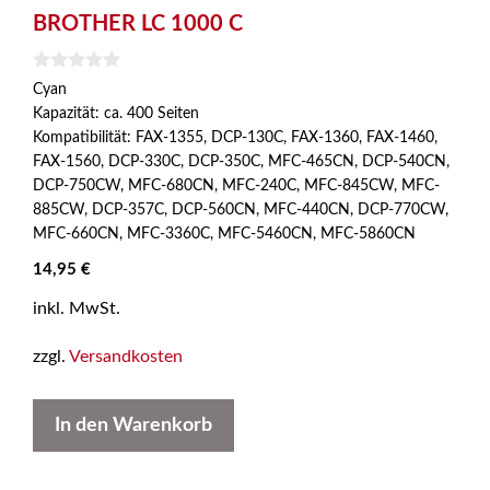
BROTHER LC 1000 C
0
Cyan
v
Kapazität: ca. 400 Seiten
o
n
Kompatibilität: FAX-1355, DCP-130C, FAX-1360, FAX-1460,
5
FAX-1560, DCP-330C, DCP-350C, MFC-465CN, DCP-540CN,
DCP-750CW, MFC-680CN, MFC-240C, MFC-845CW, MFC-
885CW, DCP-357C, DCP-560CN, MFC-440CN, DCP-770CW,
MFC-660CN, MFC-3360C, MFC-5460CN, MFC-5860CN
14,95
€
inkl. MwSt.
zzgl.
Versandkosten
In den Warenkorb