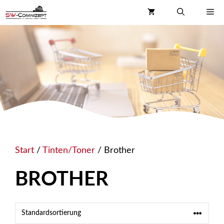
Zum
Me
Inhalt
springen
Start
/
Tinten/Toner
/ Brother
BROTHER