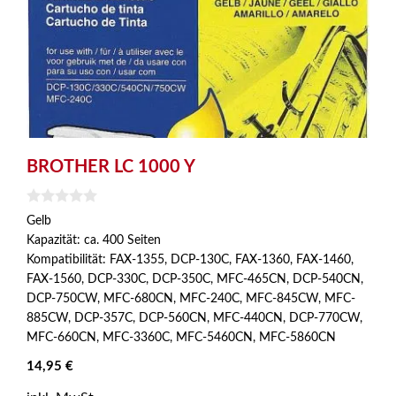
BROTHER LC 1000 Y
0
Gelb
v
Kapazität: ca. 400 Seiten
o
n
Kompatibilität: FAX-1355, DCP-130C, FAX-1360, FAX-1460,
5
FAX-1560, DCP-330C, DCP-350C, MFC-465CN, DCP-540CN,
DCP-750CW, MFC-680CN, MFC-240C, MFC-845CW, MFC-
885CW, DCP-357C, DCP-560CN, MFC-440CN, DCP-770CW,
MFC-660CN, MFC-3360C, MFC-5460CN, MFC-5860CN
14,95
€