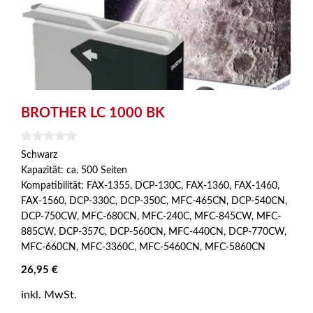
BROTHER LC 1000 BK
0
Schwarz
v
Kapazität: ca. 500 Seiten
o
n
Kompatibilität: FAX-1355, DCP-130C, FAX-1360, FAX-1460,
5
FAX-1560, DCP-330C, DCP-350C, MFC-465CN, DCP-540CN,
DCP-750CW, MFC-680CN, MFC-240C, MFC-845CW, MFC-
885CW, DCP-357C, DCP-560CN, MFC-440CN, DCP-770CW,
MFC-660CN, MFC-3360C, MFC-5460CN, MFC-5860CN
26,95
€
inkl. MwSt.