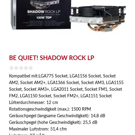
BE QUIET! SHADOW ROCK LP
0
Kompatibel mit:LGA775 Socket, LGA1156 Socket, Socket
v
AM2, Socket AM2+, LGA1366 Socket, Socket AM3, LGA1155
o
n
Socket, Socket AM3+, LGA2011 Socket, Socket FM1, Socket
5
FM2, LGA1150 Socket, Socket FM2+, LGA1151 Socket
Lüfterdurchmesser: 12 cm
Rotationsgeschwindigkeit (max.): 1500 RPM
Geräuschpegel (langsame Geschwindigkeit): 14,8 dB
Geräuschpegel (hohe Geschwindigkeit): 25,5 dB
Maximaler Luftstrom: 51,4 cfm