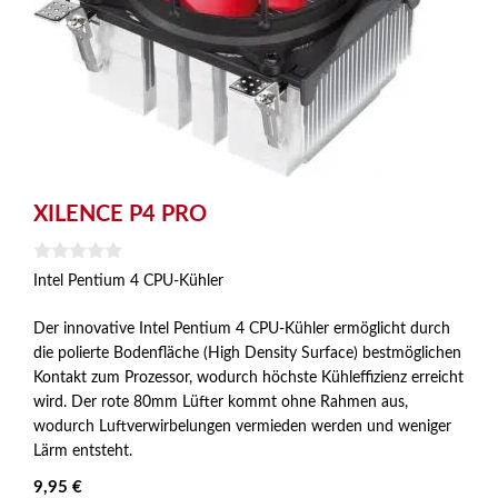
XILENCE P4 PRO
0
Intel Pentium 4 CPU-Kühler
v
o
n
Der innovative Intel Pentium 4 CPU-Kühler ermöglicht durch
5
die polierte Bodenfläche (High Density Surface) bestmöglichen
Kontakt zum Prozessor, wodurch höchste Kühleffizienz erreicht
wird. Der rote 80mm Lüfter kommt ohne Rahmen aus,
wodurch Luftverwirbelungen vermieden werden und weniger
Lärm entsteht.
9,95
€