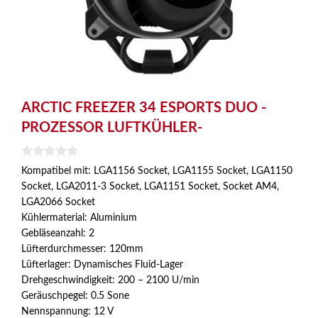
ARCTIC FREEZER 34 ESPORTS DUO -
PROZESSOR LUFTKÜHLER-
0
Kompatibel mit: LGA1156 Socket, LGA1155 Socket, LGA1150
v
Socket, LGA2011-3 Socket, LGA1151 Socket, Socket AM4,
o
n
LGA2066 Socket
5
Kühlermaterial: Aluminium
Gebläseanzahl
: 2
Lüfterdurchmesser
: 120mm
Lüfterlager: Dynamisches Fluid-Lager
Drehgeschwindigkeit: 200 – 2100 U/min
Geräuschpegel: 0.5 Sone
Nennspannung: 12 V