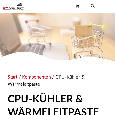
Zum
Me
Inhalt
springen
Start
/
Komponenten
/ CPU-Kühler &
Wärmeleitpaste
CPU-KÜHLER &
WÄRMELEITPASTE