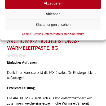
Akzeptieren
Ablehnen
Einstellungen ansehen
Cookie-Richtlinie
Datenschutzerklärung
Impressum
ARCTIC MX-2 HOCHLEISTUNGS-
WÄRMELEITPASTE, 8G
0
Einfaches Auftragen
v
o
n
Dank ihrer Konsistenz ist die MX-2 selbst für Einsteiger leicht
5
aufzutragen.
Exzellente Leistung
Die ARCTIC MX-2 setzt sich aus Kohlenstoffmikropartikeln
zusammen, welche eine extrem hohe Wärmeleitfähigkeit