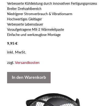
0
Verbesserte Kühlleistung durch innovativen Fertigungsprozess
v
Breiter Drehzahlbereich
o
n
Niedrigerer Stromverbrauch & Vibrationsarm
5
Hochwertiges Gleitlager
Verbesserte Lebensdauer
Voraufgetragene MX-2 Wärmeleitpaste
Einfache und werkzeuglose Montage
9,95
€
inkl. MwSt.
zzgl.
Versandkosten
In den Warenkorb