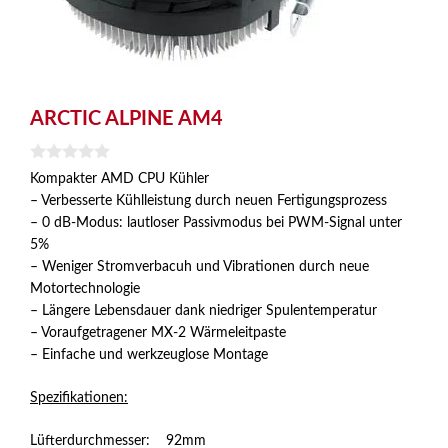
ARCTIC ALPINE AM4
0
Kompakter AMD CPU Kühler
v
– Verbesserte Kühlleistung durch neuen Fertigungsprozess
o
n
– 0 dB-Modus: lautloser Passivmodus bei PWM-Signal unter
5
5%
– Weniger Stromverbacuh und Vibrationen durch neue
Motortechnologie
– Längere Lebensdauer dank niedriger Spulentemperatur
– Voraufgetragener MX-2 Wärmeleitpaste
– Einfache und werkzeuglose Montage
Spezifikationen:
Lüfterdurchmesser: 92mm