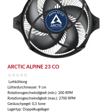
ARCTIC ALPINE 23 CO
0
Luftkühlung
v
Lüfterdurchmesser: 9 cm
o
n
Rotationsgeschwindigkeit (min.): 200 RPM
5
Rotationsgeschwindigkeit (max.): 2700 RPM
Geräuschpegel: 0,3 Sone
Lagertyp: Doppelkugellager