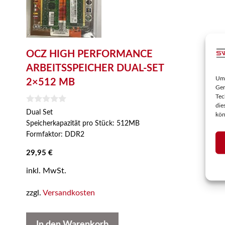
OCZ HIGH PERFORMANCE
ARBEITSSPEICHER DUAL-SET
Um 
2×512 MB
Ger
Tec
die
0
Dual Set
kön
v
Speicherkapazität pro Stück: 512MB
o
n
Formfaktor: DDR2
5
29,95
€
inkl. MwSt.
zzgl.
Versandkosten
In den Warenkorb