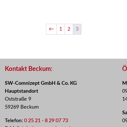
←
1
2
3
Kontakt Beckum:
Ö
SW-Comnizept GmbH & Co. KG
Mo
Hauptstandort
09
Oststraße 9
14
59269 Beckum
S
Telefon:
0 25 21 - 8 29 07 73
09