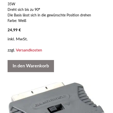
v
35W
o
n
Dreht sich bis zu 90
°
5
Die Basis lässt sich in die gewünschte Position drehen
Farbe: Weiß
24,99
€
inkl. MwSt.
zzgl.
Versandkosten
In den Warenkorb