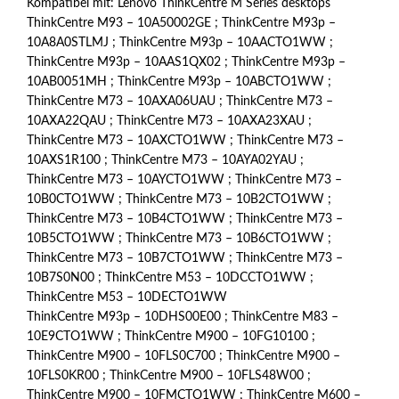
Kompatibel mit: Lenovo ThinkCentre M Series desktops
v
ThinkCentre M93 – 10A50002GE ; ThinkCentre M93p –
o
n
10A8A0STLMJ ; ThinkCentre M93p – 10AACTO1WW ;
5
ThinkCentre M93p – 10AAS1QX02 ; ThinkCentre M93p –
10AB0051MH ; ThinkCentre M93p – 10ABCTO1WW ;
ThinkCentre M73 – 10AXA06UAU ; ThinkCentre M73 –
10AXA22QAU ; ThinkCentre M73 – 10AXA23XAU ;
ThinkCentre M73 – 10AXCTO1WW ; ThinkCentre M73 –
10AXS1R100 ; ThinkCentre M73 – 10AYA02YAU ;
ThinkCentre M73 – 10AYCTO1WW ; ThinkCentre M73 –
10B0CTO1WW ; ThinkCentre M73 – 10B2CTO1WW ;
ThinkCentre M73 – 10B4CTO1WW ; ThinkCentre M73 –
10B5CTO1WW ; ThinkCentre M73 – 10B6CTO1WW ;
ThinkCentre M73 – 10B7CTO1WW ; ThinkCentre M73 –
10B7S0N00 ; ThinkCentre M53 – 10DCCTO1WW ;
ThinkCentre M53 – 10DECTO1WW
ThinkCentre M93p – 10DHS00E00 ; ThinkCentre M83 –
10E9CTO1WW ; ThinkCentre M900 – 10FG10100 ;
ThinkCentre M900 – 10FLS0C700 ; ThinkCentre M900 –
10FLS0KR00 ; ThinkCentre M900 – 10FLS48W00 ;
ThinkCentre M900 – 10FMCTO1WW ; ThinkCentre M600 –