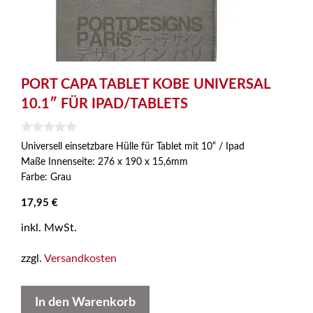
PORT CAPA TABLET KOBE UNIVERSAL
10.1″ FÜR IPAD/TABLETS
0
Universell einsetzbare Hülle für Tablet mit 10“ / Ipad
v
Maße Innenseite: 276 x 190 x 15,6mm
o
n
Farbe: Grau
5
17,95
€
inkl. MwSt.
zzgl.
Versandkosten
In den Warenkorb