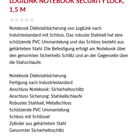
LOGILINK NOTEBOOK SECURITY LOCK,
1,5 M
0
Notebook Diebstahlsicherung von LogiLink nach
v
Indutriestandard mit Schloss. Das robuste Stahlseil hat eine
o
n
schützende PVC Ummantelung und das Schloss besteht aus
5
gehärtetem Stahl. Die Befestigung erfolgt am Notebook über
den genormten Sicherheits Schlitz und an der Gegenseite über
die Stahschlaufe.
Notebook Diebstahlsicherung
Fertigung nach Industriestandard
Anschluss Notebook: Sicherheitsschlitz
Anschluss Sicherung: Stahlseilschlaufe
Robustes Stahlseil, Metallschloss
Schützende PVC Ummantelung
Schloss mit Schlüssel
Zylinder aus gehärtetem Stahl
Genormter Sicherheitsschlitz