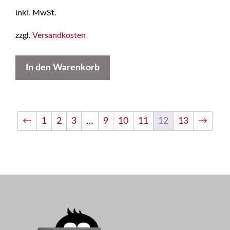
inkl. MwSt.
zzgl.
Versandkosten
In den Warenkorb
←
1
2
3
…
9
10
11
12
13
→