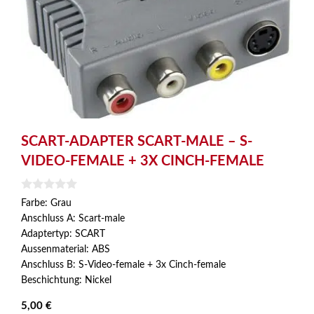
SCART-ADAPTER SCART-MALE – S-
VIDEO-FEMALE + 3X CINCH-FEMALE
0
Farbe: Grau
v
Anschluss A: Scart-male
o
n
Adaptertyp: SCART
5
Aussenmaterial: ABS
Anschluss B: S-Video-female + 3x Cinch-female
Beschichtung: Nickel
5,00
€