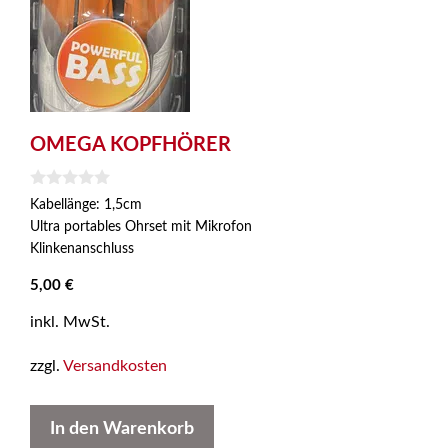
OMEGA KOPFHÖRER
0
Kabellänge: 1,5cm
v
Ultra portables Ohrset mit Mikrofon
o
n
Klinkenanschluss
5
5,00
€
inkl. MwSt.
zzgl.
Versandkosten
In den Warenkorb