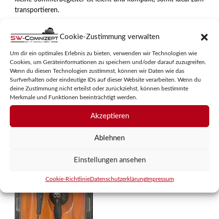
5
transportieren.
3,50
€
Cookie-Zustimmung verwalten
inkl. MwSt.
Um dir ein optimales Erlebnis zu bieten, verwenden wir Technologien wie
Cookies, um Geräteinformationen zu speichern und/oder darauf zuzugreifen.
zzgl.
Versandkosten
Wenn du diesen Technologien zustimmst, können wir Daten wie das
Surfverhalten oder eindeutige IDs auf dieser Website verarbeiten. Wenn du
deine Zustimmung nicht erteilst oder zurückziehst, können bestimmte
In den Warenkorb
Merkmale und Funktionen beeinträchtigt werden.
Akzeptieren
Ablehnen
Einstellungen ansehen
Cookie-Richtlinie
Datenschutzerklärung
Impressum