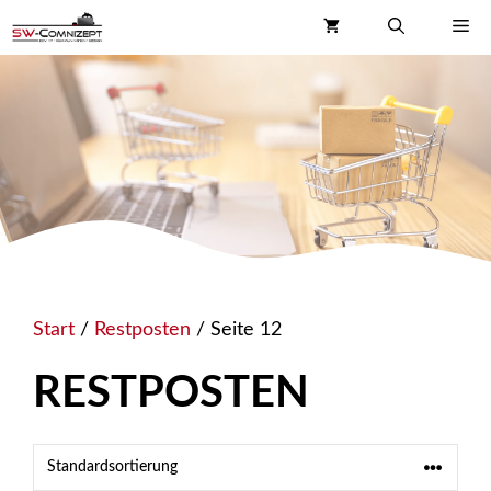
Zum
Me
Inhalt
springen
Start
/
Restposten
/ Seite 12
RESTPOSTEN