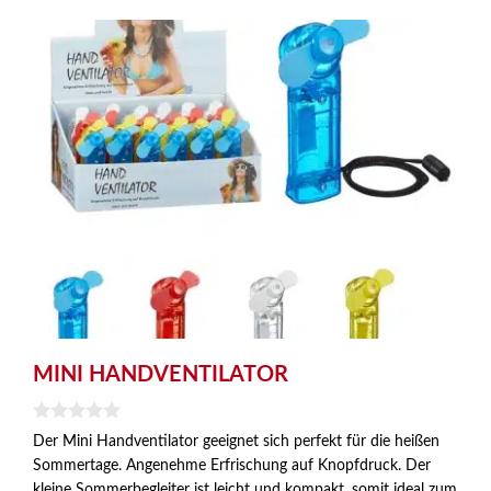
MINI HANDVENTILATOR
0
Der Mini Handventilator geeignet sich perfekt für die heißen
v
Sommertage. Angenehme Erfrischung auf Knopfdruck. Der
o
n
kleine Sommerbegleiter ist leicht und kompakt, somit ideal zum