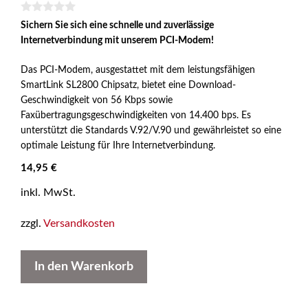
0
Sichern Sie sich eine schnelle und zuverlässige
v
Internetverbindung mit unserem PCI-Modem!
o
n
5
Das PCI-Modem, ausgestattet mit dem leistungsfähigen
SmartLink SL2800 Chipsatz, bietet eine Download-
Geschwindigkeit von 56 Kbps sowie
Faxübertragungsgeschwindigkeiten von 14.400 bps. Es
unterstützt die Standards V.92/V.90 und gewährleistet so eine
optimale Leistung für Ihre Internetverbindung.
14,95
€
inkl. MwSt.
zzgl.
Versandkosten
In den Warenkorb