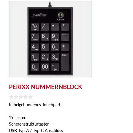
PERIXX NUMMERNBLOCK
0
Kabelgebundenes Touchpad
v
o
n
19 Tasten
5
Scherenstrukturtasten
USB Typ-A / Typ-C Anschluss