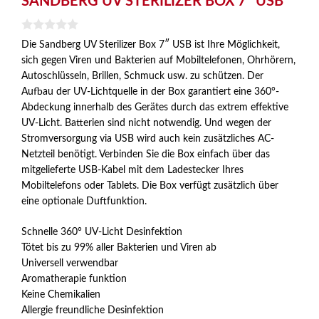
SANDBERG UV STERILIZER BOX 7“ USB
0
Die Sandberg UV Sterilizer Box 7″ USB ist Ihre Möglichkeit,
v
sich gegen Viren und Bakterien auf Mobiltelefonen, Ohrhörern,
o
n
Autoschlüsseln, Brillen, Schmuck usw. zu schützen. Der
5
Aufbau der UV-Lichtquelle in der Box garantiert eine 360°-
Abdeckung innerhalb des Gerätes durch das extrem effektive
UV-Licht. Batterien sind nicht notwendig. Und wegen der
Stromversorgung via USB wird auch kein zusätzliches AC-
Netzteil benötigt. Verbinden Sie die Box einfach über das
mitgelieferte USB-Kabel mit dem Ladestecker Ihres
Mobiltelefons oder Tablets. Die Box verfügt zusätzlich über
eine optionale Duftfunktion.
Schnelle 360° UV-Licht Desinfektion
Tötet bis zu 99% aller Bakterien und Viren ab
Universell verwendbar
Aromatherapie funktion
Keine Chemikalien
Allergie freundliche Desinfektion