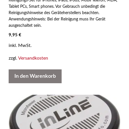
Reinigungs-Set für iPhones, iPads, iPods, Mobil Telefon, MDA,
v
Tablet PCs, Smart phones. Vor Gebrauch unbedingt die
o
n
Reinigungshinweise des Geräteherstellers beachten.
5
Anwendungshinweis: Bei der Reinigung muss Ihr Gerät
ausgeschaltet sein.
9,95
€
inkl. MwSt.
zzgl.
Versandkosten
In den Warenkorb