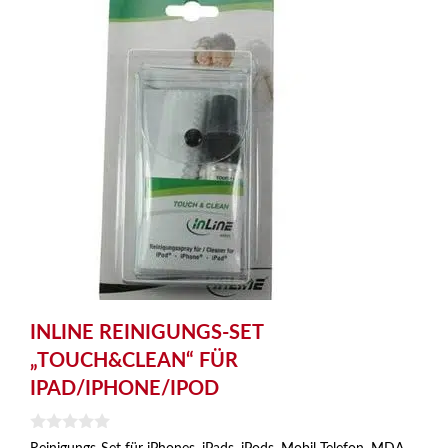
INLINE REINIGUNGS-SET
„TOUCH&CLEAN“ FÜR
IPAD/IPHONE/IPOD
0