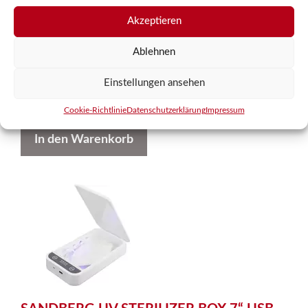
in praktischer Spenderdose, nachfüllbar
biologisch abbaubar
Akzeptieren
5,95
€
Ablehnen
inkl. MwSt.
Einstellungen ansehen
zzgl.
Versandkosten
Cookie-Richtlinie
Datenschutzerklärung
Impressum
In den Warenkorb