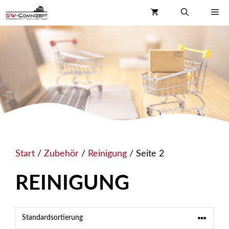
Zum
Me
Inhalt
springen
Start
/
Zubehör
/
Reinigung
/ Seite 2
REINIGUNG