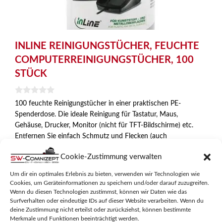
INLINE REINIGUNGSTÜCHER, FEUCHTE
COMPUTERREINIGUNGSTÜCHER, 100
STÜCK
0
100 feuchte Reinigungstücher in einer praktischen PE-
v
Spenderdose. Die ideale Reinigung für Tastatur, Maus,
o
n
Gehäuse, Drucker, Monitor (nicht für TFT-Bildschirme) etc.
5
Entfernen Sie einfach Schmutz und Flecken (auch
Kugelschreiberflecken), die Geräte werden antistatisch
Cookie-Zustimmung verwalten
gereinigt. In der praktischen Spenderbox sind die Tücher
immer griffbereit und vor Austrocknung geschützt.
Um dir ein optimales Erlebnis zu bieten, verwenden wir Technologien wie
Cookies, um Geräteinformationen zu speichern und/oder darauf zuzugreifen.
100 feuchte Reinigungstücher
Wenn du diesen Technologien zustimmst, können wir Daten wie das
Surfverhalten oder eindeutige IDs auf dieser Website verarbeiten. Wenn du
aus weichem Vlies, 20g/m²
deine Zustimmung nicht erteilst oder zurückziehst, können bestimmte
antistatisch
Merkmale und Funktionen beeinträchtigt werden.