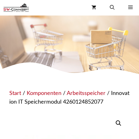
Zum
Me
Inhalt
springen
Start
/
Komponenten
/
Arbeitsspeicher
/ Innovat
ion IT Speichermodul 4260124852077