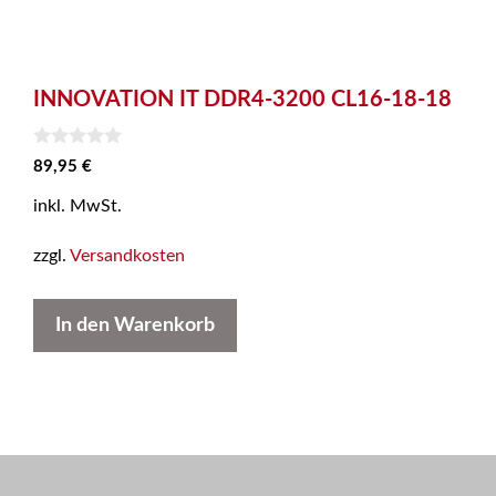
INNOVATION IT DDR4-3200 CL16-18-18
0
89,95
€
v
o
inkl. MwSt.
n
5
zzgl.
Versandkosten
In den Warenkorb