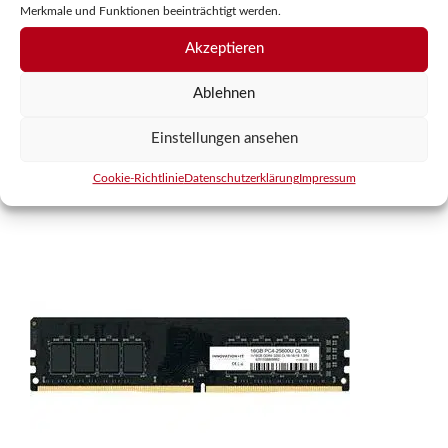
v
Merkmale und Funktionen beeinträchtigt werden.
o
inkl. MwSt.
n
Akzeptieren
5
zzgl.
Versandkosten
Ablehnen
Einstellungen ansehen
In den Warenkorb
Cookie-Richtlinie
Datenschutzerklärung
Impressum