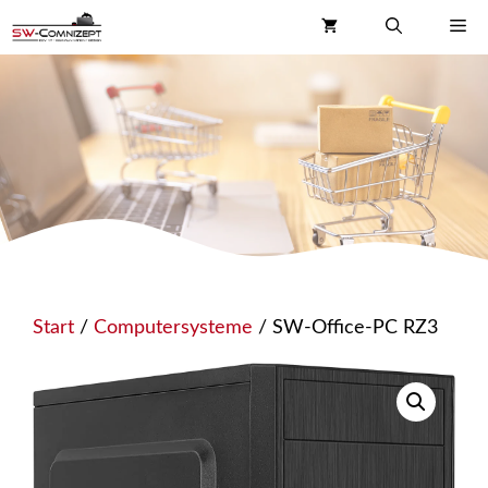
Zum
Me
Inhalt
springen
Start
/
Computersysteme
/ SW-Office-PC RZ3