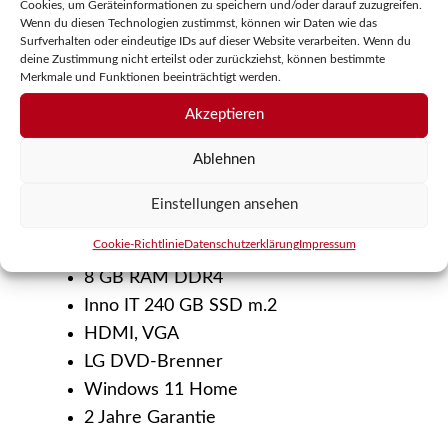
PC
Cookies, um Geräteinformationen zu speichern und/oder darauf zuzugreifen.
Wenn du diesen Technologien zustimmst, können wir Daten wie das
Beschreibung
RZ3
Surfverhalten oder eindeutige IDs auf dieser Website verarbeiten. Wenn du
Menge
deine Zustimmung nicht erteilst oder zurückziehst, können bestimmte
Zusätzliche Informationen
Merkmale und Funktionen beeinträchtigt werden.
Akzeptieren
Rezensionen (0)
+
Ablehnen
BESCHREIBUNG
Einstellungen ansehen
Cookie-Richtlinie
Datenschutzerklärung
Impressum
AMD Ryzen 3-4300G
8 GB RAM DDR4
Inno IT 240 GB SSD m.2
HDMI, VGA
LG DVD-Brenner
Windows 11 Home
2 Jahre Garantie