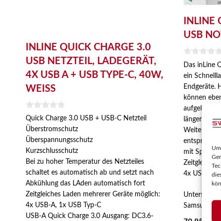
INLINE
USB NO
INLINE QUICK CHARGE 3.0
USB NETZTEIL, LADEGERÄT,
0
Das inLine Q
v
4X USB A + USB TYPE-C, 40W,
ein Schnelll
o
n
Endgeräte.
WEISS
5
können ebenf
aufgeladen w
0
Quick Charge 3.0 USB + USB-C Netzteil
länger bis si
v
Überstromschutz
Weiterhin 
o
n
Überspannungsschutz
entsprechen
5
Um 
Kurzschlusschutz
mit Spannun
Ger
Bei zu hoher Temperatur des Netzteiles
Zeitgleiche
Tec
schaltet es automatisch ab und setzt nach
4x USB-A, 1
die
Abkühlung das LAden automatisch fort
kön
Zeitgleiches Laden mehrerer Geräte möglich:
Unterstützt
4x USB-A, 1x USB Typ-C
Samsung, Mi
USB-A Quick Charge 3.0 Ausgang: DC3.6-