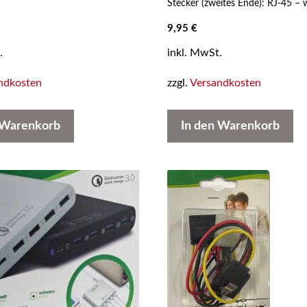
Stecker (zweites Ende): RJ-45 – 
9,95
€
.
inkl. MwSt.
ndkosten
zzgl.
Versandkosten
 Warenkorb
In den Warenkorb