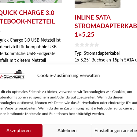
 QUICK CHARGE 3.0
INLINE SATA
TEBOOK-NETZTEIL
STROMADAPTERKAB
1×5,25
uick Charge 3.0 USB Netzteil ist
adenetzteil für kompatible USB-
0
Typ: Stromadapterkabel
 Herkömmliche USB-Endgeräte
v
1x 5,25“ Buchse an 15pin SATA 
alls mit diesem Netzteil
o
n
Stecker
erden, benötigen allerdings
5
Kabellänge: 15cm
e vollständig geladen sind.
Cookie-Zustimmung verwalten
können Notebooks mit dem
2,95
€
den Stromstecker geladen und
dir ein optimales Erlebnis zu bieten, verwenden wir Technologien wie Cookies, um
g versorgt werden.
äteinformationen zu speichern und/oder darauf zuzugreifen. Wenn du diesen
s Laden mehrerer Geräte möglich:
hnologien zustimmst, können wir Daten wie das Surfverhalten oder eindeutige IDs au
x USB Typ-C.
ser Website verarbeiten. Wenn du deine Zustimmung nicht erteilst oder zurückziehst,
nen bestimmte Merkmale und Funktionen beeinträchtigt werden.
e Notebooks: Lenovo, HP, ASUS,
crosoft Surface, DELL
Akzeptieren
Ablehnen
Einstellungen anseh