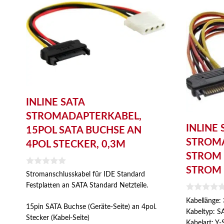
INLINE SATA
STROMADAPTERKABEL,
INLINE 
15POL SATA BUCHSE AN
STROMA
4POL STECKER, 0,3M
STROM 
STROM 
0
Stromanschlusskabel für IDE Standard
v
Festplatten an SATA Standard Netzteile.
o
n
0
Kabellänge:
5
v
15pin SATA Buchse (Geräte-Seite) an 4pol.
Kabeltyp: S
o
Stecker (Kabel-Seite)
n
Kabelart: Y