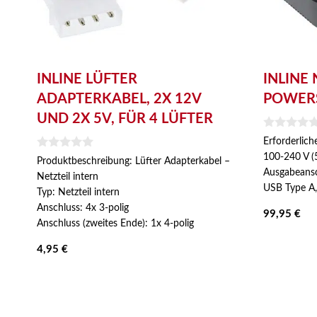
INLINE LÜFTER
INLINE 
ADAPTERKABEL, 2X 12V
POWERS
UND 2X 5V, FÜR 4 LÜFTER
0
Erforderlic
v
0
100-240 V (
o
Produktbeschreibung: Lüfter Adapterkabel –
v
n
Ausgabeansc
Netzteil intern
o
5
USB Type A,
n
Typ: Netzteil intern
5
Anschluss: 4x 3-polig
99,95
€
Anschluss (zweites Ende): 1x 4-polig
4,95
€