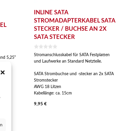
INLINE SATA
STROMADAPTERKABEL SATA
EL
STECKER / BUCHSE AN 2X
SATA STECKER
0
Stromanschlusskabel für SATA Festplatten
v
und 5,25“
und Laufwerke an Standard Netzteile.
o
n
5
SATA Strombuchse und -stecker an 2x SATA
Stromstecker
AWG 18 Litzen
Kabellänge: ca. 15cm
f
9,95
€
en