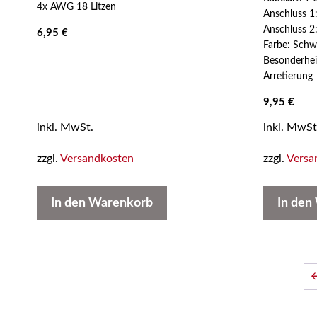
5
4x AWG 18 Litzen
Anschluss 1
Anschluss 2
6,95
€
Farbe: Schwa
Besonderhei
Arretierung
9,95
€
inkl. MwSt.
inkl. MwSt
zzgl.
Versandkosten
zzgl.
Versa
In den Warenkorb
In den