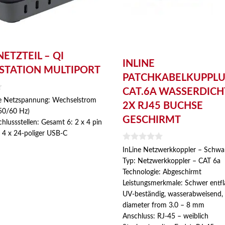
NETZTEIL – QI
INLINE
TATION MULTIPORT
PATCHKABELKUPPL
CAT.6A WASSERDICHT
he Netzspannung: Wechselstrom
2X RJ45 BUCHSE
50/60 Hz)
GESCHIRMT
hlussstellen: Gesamt 6: 2 x 4 pin
 4 x 24-poliger USB-C
0
InLine Netzwerkkoppler – Schwa
v
Typ: Netzwerkkoppler – CAT 6a
o
n
Technologie: Abgeschirmt
5
Leistungsmerkmale: Schwer entf
UV-beständig, wasserabweisend, 
diameter from 3.0 – 8 mm
Anschluss: RJ-45 – weiblich