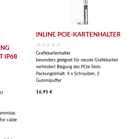
INLINE PCIE-KARTENHALTER
UNG
0
Grafikkartenhalter
 IP68
v
besonders geeignet für neuste Grafikkarten
o
n
verhindert Biegung des PCIe-Slots
5
Packungsinhalt: 4 x Schrauben, 2
Gummipuffer
16,95
€
rz
lammbar,
for cable