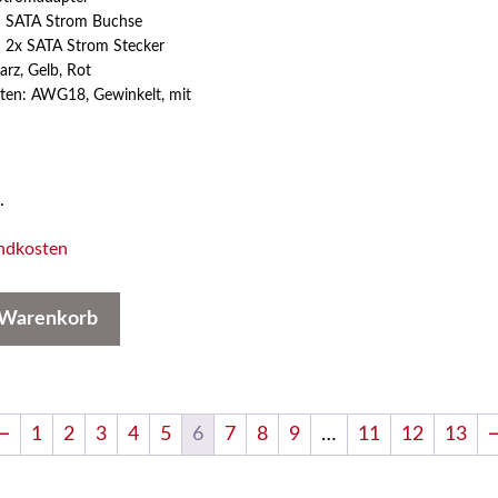
: SATA Strom Buchse
: 2x SATA Strom Stecker
rz, Gelb, Rot
ten: AWG18, Gewinkelt, mit
.
ndkosten
 Warenkorb
←
1
2
3
4
5
6
7
8
9
…
11
12
13