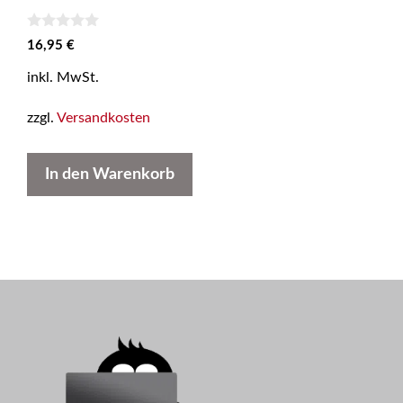
0
16,95
€
v
o
inkl. MwSt.
n
5
zzgl.
Versandkosten
In den Warenkorb