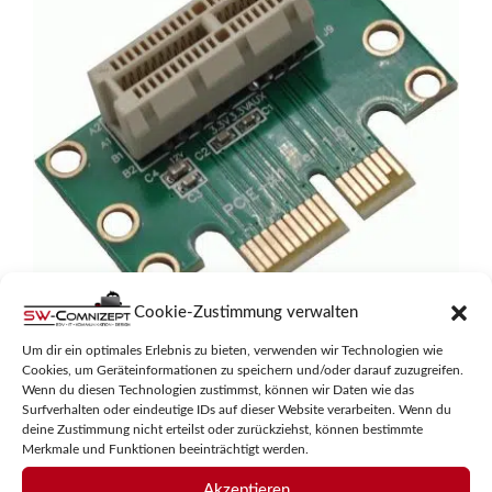
Cookie-Zustimmung verwalten
WLGQ PCI-E1X
Um dir ein optimales Erlebnis zu bieten, verwenden wir Technologien wie
Cookies, um Geräteinformationen zu speichern und/oder darauf zuzugreifen.
0
19,95
€
Wenn du diesen Technologien zustimmst, können wir Daten wie das
v
Surfverhalten oder eindeutige IDs auf dieser Website verarbeiten. Wenn du
o
inkl. MwSt.
deine Zustimmung nicht erteilst oder zurückziehst, können bestimmte
n
5
Merkmale und Funktionen beeinträchtigt werden.
zzgl.
Versandkosten
Akzeptieren