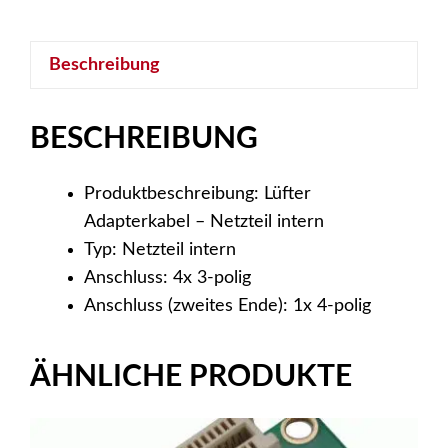
Adapterkabel,
2x
Beschreibung
12V
und
2x
BESCHREIBUNG
5V,
für
Produktbeschreibung: Lüfter
4
Adapterkabel – Netzteil intern
Lüfter
Typ: Netzteil intern
Menge
Anschluss: 4x 3-polig
Anschluss (zweites Ende): 1x 4-polig
ÄHNLICHE PRODUKTE