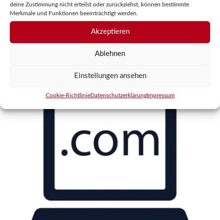
deine Zustimmung nicht erteilst oder zurückziehst, können bestimmte
0
499,00
€
Merkmale und Funktionen beeinträchtigt werden.
v
o
inkl. MwSt.
Akzeptieren
n
5
Ablehnen
In den Warenkorb
Einstellungen ansehen
Cookie-Richtlinie
Datenschutzerklärung
Impressum