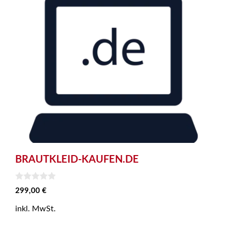
BRAUTKLEID-KAUFEN.DE
0
299,00
€
v
o
inkl. MwSt.
n
5