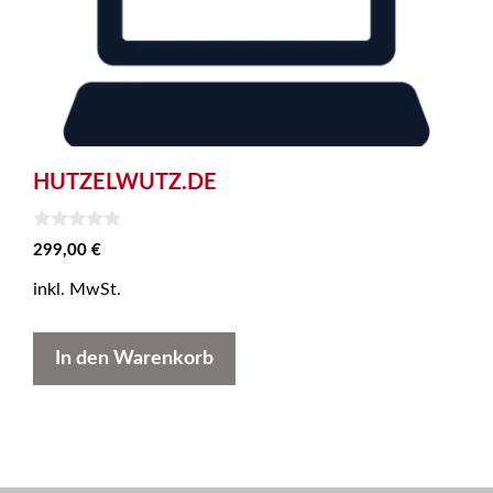
HUTZELWUTZ.DE
0
299,00
€
v
o
inkl. MwSt.
n
5
In den Warenkorb