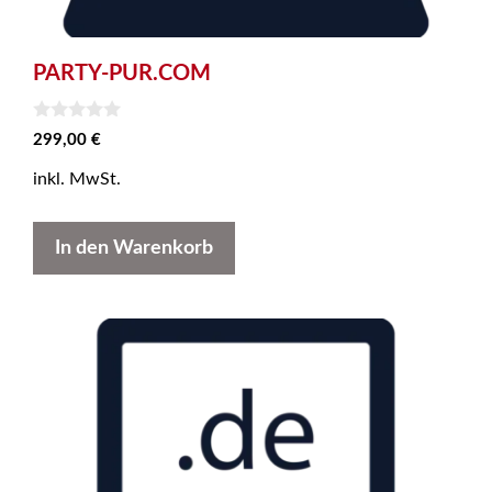
PARTY-PUR.COM
0
299,00
€
v
o
inkl. MwSt.
n
5
In den Warenkorb