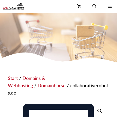
Zum
Me
Inhalt
springen
Start
/
Domains &
Webhosting
/
Domainbörse
/ collaborativerobot
s.de