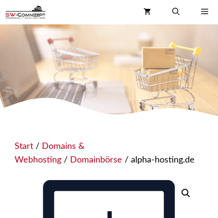
Zum
Me
Inhalt
springen
Start
/
Domains &
Webhosting
/
Domainbörse
/ alpha-hosting.de