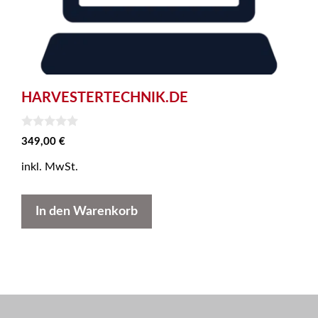
HARVESTERTECHNIK.DE
0
349,00
€
v
o
inkl. MwSt.
n
5
In den Warenkorb