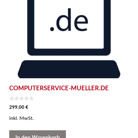
COMPUTERSERVICE-MUELLER.DE
0
299,00
€
v
o
inkl. MwSt.
n
5
In den Warenkorb