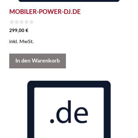
MOBILER-POWER-DJ.DE
0
299,00
€
v
o
inkl. MwSt.
n
5
In den Warenkorb