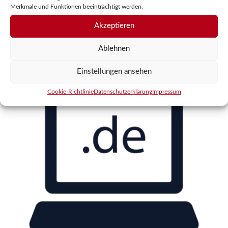
v
Merkmale und Funktionen beeinträchtigt werden.
o
inkl. MwSt.
n
Akzeptieren
5
Ablehnen
In den Warenkorb
Einstellungen ansehen
Cookie-Richtlinie
Datenschutzerklärung
Impressum