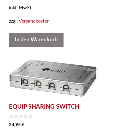
o
inkl. MwSt.
n
5
zzgl.
Versandkosten
In den Warenkorb
EQUIP SHARING SWITCH
0
24,95
€
v
o