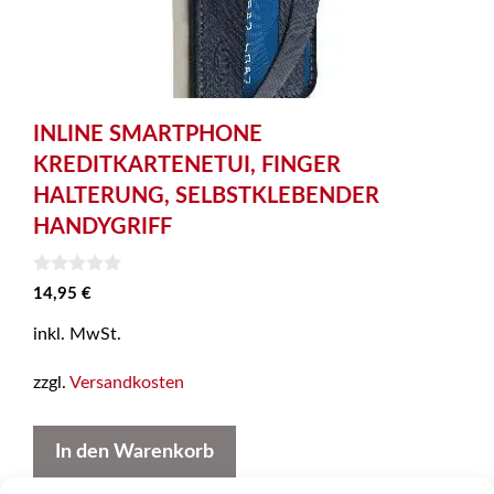
INLINE SMARTPHONE
KREDITKARTENETUI, FINGER
HALTERUNG, SELBSTKLEBENDER
HANDYGRIFF
0
14,95
€
v
o
inkl. MwSt.
n
5
zzgl.
Versandkosten
In den Warenkorb