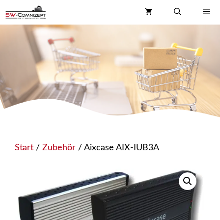
Zum
Me
Inhalt
springen
Start
/
Zubehör
/ Aixcase AIX-IUB3A