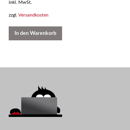
inkl. MwSt.
n
5
zzgl.
Versandkosten
In den Warenkorb