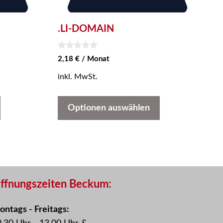
.LI-DOMAIN
0
2,18
€
/ Monat
v
o
inkl. MwSt.
n
5
Optionen auswählen
ffnungszeiten Beckum:
ntags - Freitags: