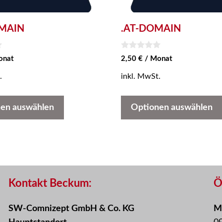
MAIN
.AT-DOMAIN
0
onat
2,50
€
/ Monat
v
o
.
inkl. MwSt.
n
5
en auswählen
Optionen auswählen
Kontakt Beckum:
Ö
SW-Comnizept GmbH & Co. KG
Mo