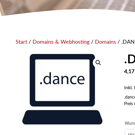
Start
/
Domains & Webhosting
/
Domains
/ .DAN
.
4,1
inkl.
.danc
Preis
Wuns