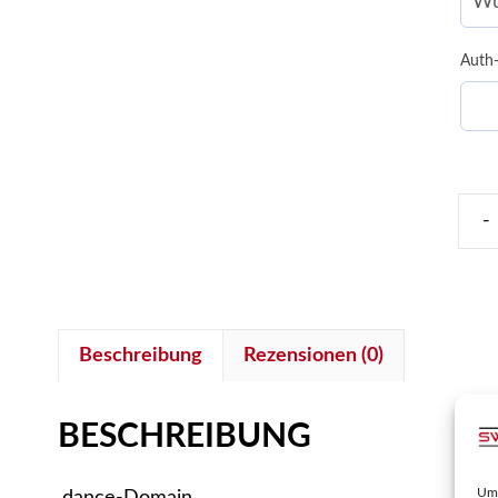
Auth
-
.DA
Dom
Men
Beschreibung
Rezensionen (0)
BESCHREIBUNG
Um 
.dance-Domain