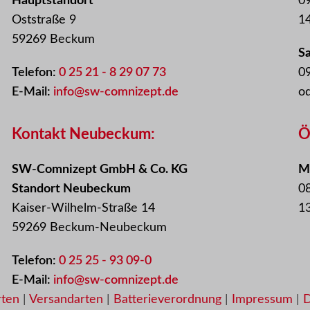
Hauptstandort
09
Oststraße 9
14
59269 Beckum
S
Telefon:
0 25 21 - 8 29 07 73
09
E-Mail:
info@sw-comnizept.de
o
Kontakt Neubeckum:
Ö
SW-Comnizept GmbH & Co. KG
Mo
Standort Neubeckum
08
Kaiser-Wilhelm-Straße 14
13
59269 Beckum-Neubeckum
Telefon:
0 25 25 - 93 09-0
E-Mail:
info@sw-comnizept.de
rten
|
Versandarten
|
Batterieverordnung
|
Impressum
|
D