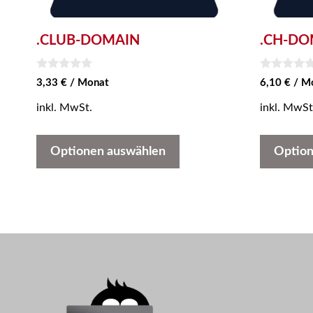
.CLUB-DOMAIN
.CH-DO
0
0
3,33
€
/ Monat
6,10
€
/ M
v
v
o
o
inkl. MwSt.
inkl. MwSt
n
n
5
5
Optionen auswählen
Option