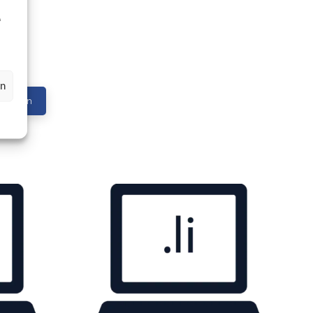
f
en
Prüfen