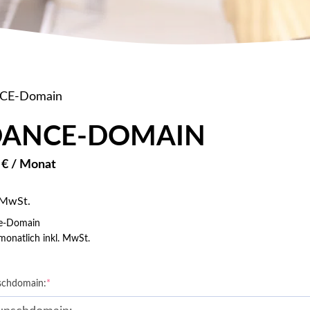
CE-Domain
DANCE-DOMAIN
7
€
/ Monat
 MwSt.
e-Domain
 monatlich inkl. MwSt.
(required)
chdomain:
*