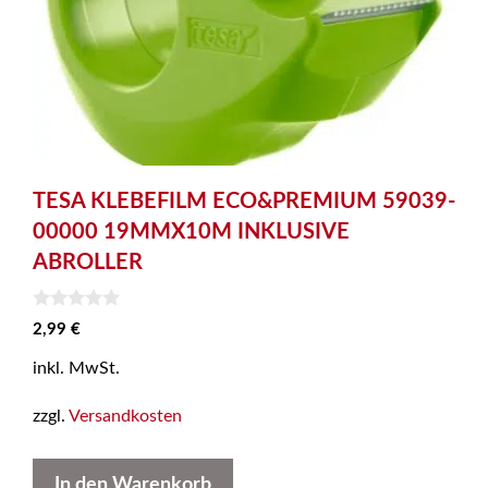
TESA KLEBEFILM ECO&PREMIUM 59039-
00000 19MMX10M INKLUSIVE
ABROLLER
0
2,99
€
v
o
inkl. MwSt.
n
5
zzgl.
Versandkosten
In den Warenkorb