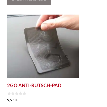
2GO ANTI-RUTSCH-PAD
0
9,95
€
v
o