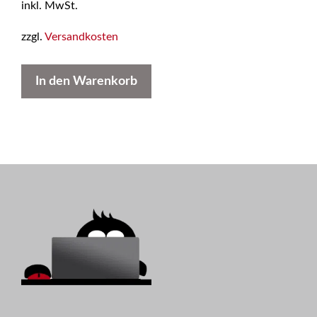
inkl. MwSt.
n
5
zzgl.
Versandkosten
In den Warenkorb