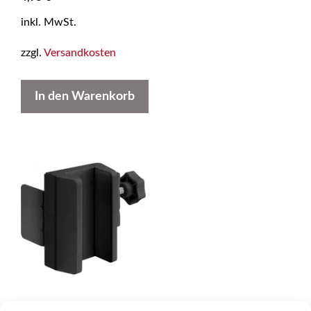
v
o
inkl. MwSt.
n
5
zzgl.
Versandkosten
In den Warenkorb