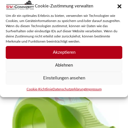
INLINE TISCHBEIN-KLEMME FÜR
Cookie-Zustimmung verwalten
STECKDOSENLEISTE SCHRAUBKLEMME
Um dir ein optimales Erlebnis zu bieten, verwenden wir Technologien wie
Cookies, um Geräteinformationen zu speichern und/oder darauf zuzugreifen.
Wenn du diesen Technologien zustimmst, können wir Daten wie das
0
18,95
€
Surfverhalten oder eindeutige IDs auf dieser Website verarbeiten. Wenn du
v
o
deine Zustimmung nicht erteilst oder zurückziehst, können bestimmte
inkl. MwSt.
n
Merkmale und Funktionen beeinträchtigt werden.
5
zzgl.
Versandkosten
Akzeptieren
Ablehnen
In den Warenkorb
Einstellungen ansehen
Cookie-Richtlinie
Datenschutzerklärung
Impressum