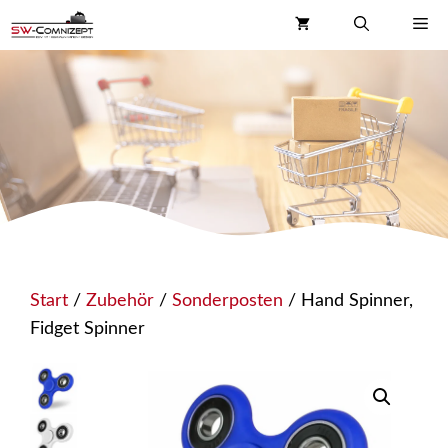
Zum
Me
Inhalt
springen
Start
/
Zubehör
/
Sonderposten
/ Hand Spinner,
Fidget Spinner