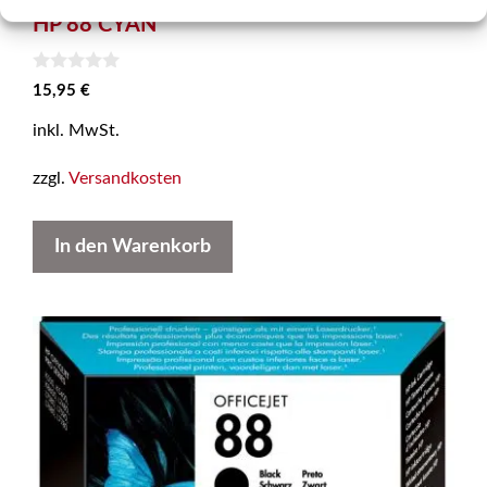
HP 88 CYAN
0
15,95
€
v
o
inkl. MwSt.
n
5
zzgl.
Versandkosten
In den Warenkorb