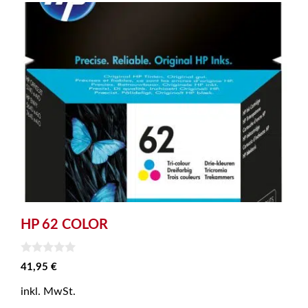
HP 62 COLOR
0
41,95
€
v
o
inkl. MwSt.
n
5