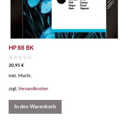
HP 88 BK
0
20,95
€
v
o
inkl. MwSt.
n
5
zzgl.
Versandkosten
In den Warenkorb