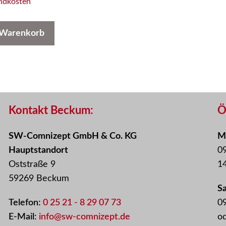
ndkosten
 Warenkorb
Kontakt Beckum:
Ö
SW-Comnizept GmbH & Co. KG
Mo
Hauptstandort
09
Oststraße 9
14
59269 Beckum
S
Telefon:
0 25 21 - 8 29 07 73
09
E-Mail:
info@sw-comnizept.de
o