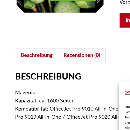
Vorr
HP
I
963
M
Men
Beschreibung
Rezensionen (0)
BESCHREIBUNG
Magenta
Kapazität: ca. 1600 Seiten
Um 
Kompatibilität: OfficeJet Pro 9010 All-in-One / O
Ger
Pro 9019 All-in-One / OfficeJet Pro 9020 All-in-O
Tec
die
kön