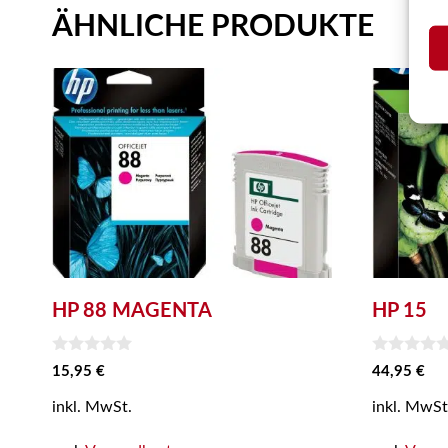
ÄHNLICHE PRODUKTE
HP 88 MAGENTA
HP 15
0
0
15,95
€
44,95
€
v
v
o
o
inkl. MwSt.
inkl. MwSt
n
n
5
5