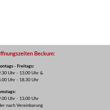
ffnungszeiten Beckum:
ntags - Freitags:
.30 Uhr - 13.00 Uhr &
.00 Uhr - 18.30 Uhr
amstags:
.00 Uhr - 13.00 Uhr
der nach Vereinbarung