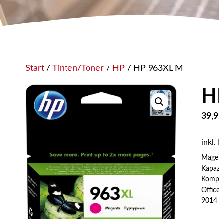
Start
/
Tinten/Toner
/
HP
/ HP 963XL M
H
39,
inkl.
Mage
Kapaz
Kompa
Offic
9014 