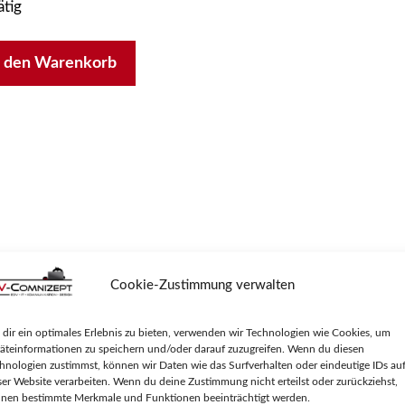
ätig
n den Warenkorb
XL
ge
Cookie-Zustimmung verwalten
dir ein optimales Erlebnis zu bieten, verwenden wir Technologien wie Cookies, um
fficeJet Pro 9012 All-in-One / OfficeJet Pro 9015 All-in-
äteinformationen zu speichern und/oder darauf zuzugreifen. Wenn du diesen
ne / OfficeJet Pro 9022 All-in-One / OfficeJet Pro 9025 
hnologien zustimmst, können wir Daten wie das Surfverhalten oder eindeutige IDs au
ser Website verarbeiten. Wenn du deine Zustimmung nicht erteilst oder zurückziehst,
nen bestimmte Merkmale und Funktionen beeinträchtigt werden.