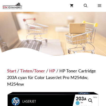
Zum
Me
Inhalt
springen
Start
/
Tinten/Toner
/
HP
/ HP Toner Cartridge
203A cyan für Color LaserJet Pro M254dw,
M254nw