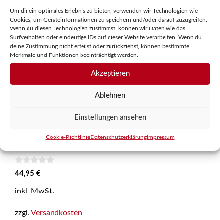
Um dir ein optimales Erlebnis zu bieten, verwenden wir Technologien wie
Cookies, um Geräteinformationen zu speichern und/oder darauf zuzugreifen.
Wenn du diesen Technologien zustimmst, können wir Daten wie das
Surfverhalten oder eindeutige IDs auf dieser Website verarbeiten. Wenn du
deine Zustimmung nicht erteilst oder zurückziehst, können bestimmte
Merkmale und Funktionen beeinträchtigt werden.
Akzeptieren
Ablehnen
Einstellungen ansehen
Cookie-Richtlinie
Datenschutzerklärung
Impressum
HP 15
0
44,95
€
v
o
inkl. MwSt.
n
5
zzgl.
Versandkosten