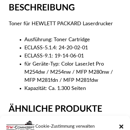
LaserJet
BESCHREIBUNG
Pro
M254dw,
Toner für HEWLETT PACKARD Laserdrucker
M254nw
Menge
Ausführung: Toner Cartridge
ECLASS-5.1.4: 24-20-02-01
ECLASS-9.1: 19-14-06-01
für Geräte-Typ: Color LaserJet Pro
M254dw / M254nw / MFP M280nw /
MFP M281fdn / MFP M281fdw
Kapazität: Ca. 1.300 Seiten
ÄHNLICHE PRODUKTE
Cookie-Zustimmung verwalten