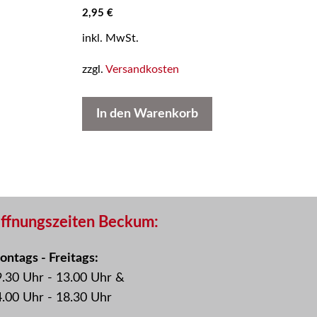
0
2,95
€
v
o
inkl. MwSt.
n
5
zzgl.
Versandkosten
In den Warenkorb
ffnungszeiten Beckum:
ntags - Freitags:
.30 Uhr - 13.00 Uhr &
.00 Uhr - 18.30 Uhr