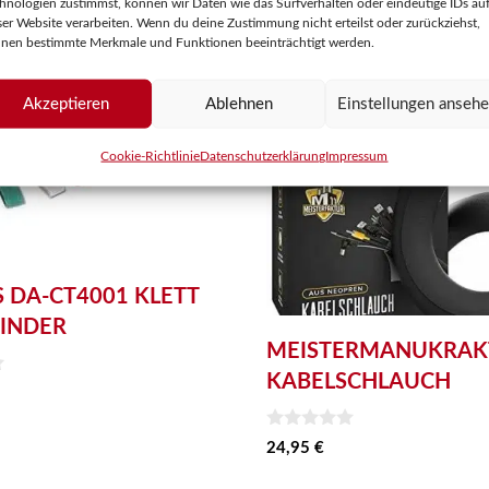
hnologien zustimmst, können wir Daten wie das Surfverhalten oder eindeutige IDs au
ser Website verarbeiten. Wenn du deine Zustimmung nicht erteilst oder zurückziehst,
nen bestimmte Merkmale und Funktionen beeinträchtigt werden.
Akzeptieren
Ablehnen
Einstellungen anseh
Cookie-Richtlinie
Datenschutzerklärung
Impressum
S DA-CT4001 KLETT
INDER
MEISTERMANUKRAK
KABELSCHLAUCH
0
24,95
€
v
o