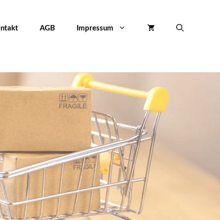
12x125mm,
Klett-
ntakt
AGB
Impressum
Verschluss,
10er,
5
versch.
Farben
inkl.
Gelb
Menge