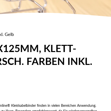
l. Gelb
X125MM, KLETT-
RSCH. FARBEN INKL.
Inline® Klettkabelbinder finden in vielen Bereichen Anwendung.