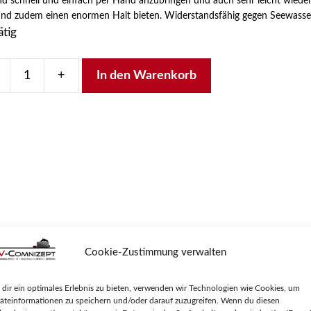
ind schnell und einfach per Hand anzubringen und auch sehr leicht wied
und zudem einen enormen Halt bieten. Widerstandsfähig gegen Seewasser
ätig
+
In den Warenkorb
ne
lbinder
125mm,
t-
chluss,
,
ch.
en
10er, 5 versch. Farben. Die Inline® Klettkabelbinder fi
Cookie-Zustimmung verwalten
ch sehr leicht wieder zu lösen. Besonders empfehlensw
en Seewasser, Öle und Fette.
dir ein optimales Erlebnis zu bieten, verwenden wir Technologien wie Cookies, um
ge
äteinformationen zu speichern und/oder darauf zuzugreifen. Wenn du diesen