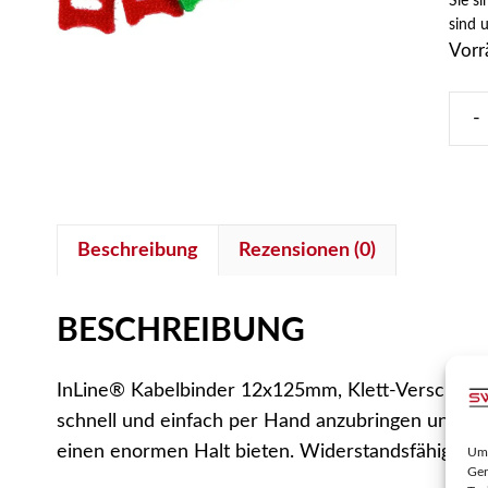
Sie s
sind 
Vorr
-
inLi
Kabe
12x
Klet
Beschreibung
Rezensionen (0)
Vers
10er
5
BESCHREIBUNG
vers
Farb
InLine® Kabelbinder 12x125mm, Klett-Verschluss, 
inkl.
schnell und einfach per Hand anzubringen und au
Gelb
einen enormen Halt bieten. Widerstandsfähig geg
Um 
Men
Ger