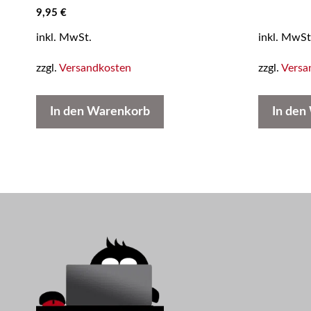
0
9,95
€
v
o
inkl. MwSt.
inkl. MwSt
n
5
zzgl.
Versandkosten
zzgl.
Versa
In den Warenkorb
In den