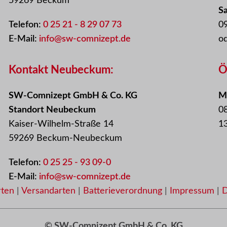
59269 Beckum
S
Telefon:
0 25 21 - 8 29 07 73
09
E-Mail:
info@sw-comnizept.de
o
Kontakt Neubeckum:
Ö
SW-Comnizept GmbH & Co. KG
Mo
Standort Neubeckum
08
Kaiser-Wilhelm-Straße 14
13
59269 Beckum-Neubeckum
Telefon:
0 25 25 - 93 09-0
E-Mail:
info@sw-comnizept.de
rten
|
Versandarten
|
Batterieverordnung
|
Impressum
|
D
© SW-Comnizept GmbH & Co. KG