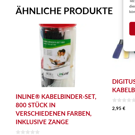
Tec
die
ÄHNLICHE PRODUKTE
kön
DIGITU
KABELB
INLINE® KABELBINDER-SET,
800 STÜCK IN
0
2,95
€
v
VERSCHIEDENEN FARBEN,
o
n
INKLUSIVE ZANGE
5