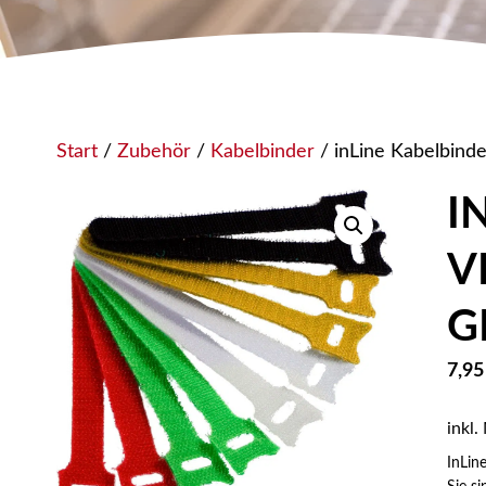
Start
/
Zubehör
/
Kabelbinder
/ inLine Kabelbinde
I
V
G
7,9
inkl.
InLin