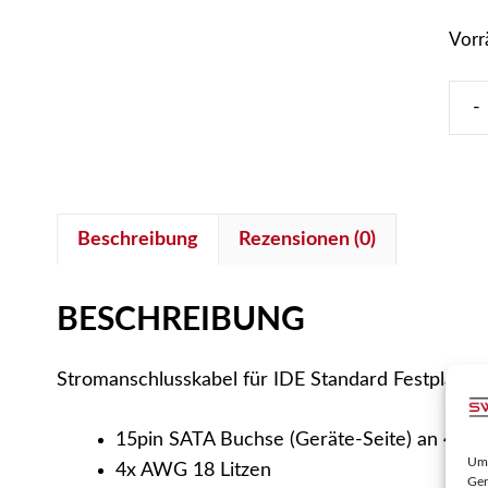
Vorr
-
inLi
SAT
Stro
15po
Beschreibung
Rezensionen (0)
SAT
Buc
an
BESCHREIBUNG
4pol
Stec
Stromanschlusskabel für IDE Standard Festplatten
0,3
Men
15pin SATA Buchse (Geräte-Seite) an 4pol. 
Um 
4x AWG 18 Litzen
Ger