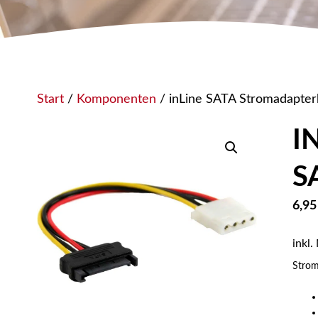
Start
/
Komponenten
/ inLine SATA Stromadapterk
I
S
6,9
inkl.
Strom