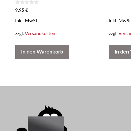
o
n
0
5
9,95
€
v
o
inkl. MwSt.
inkl. MwSt
n
5
zzgl.
Versandkosten
zzgl.
Versa
In den Warenkorb
In den