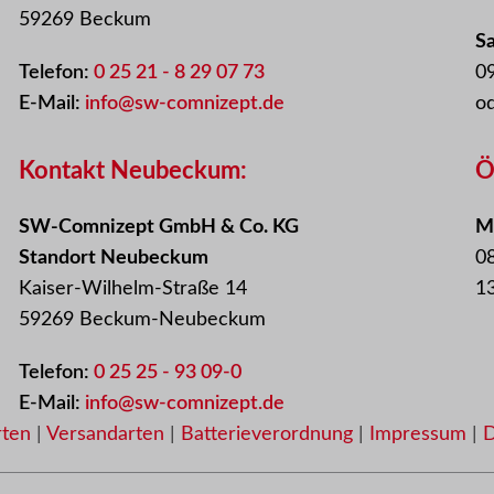
59269 Beckum
S
Telefon:
0 25 21 - 8 29 07 73
09
E-Mail:
info@sw-comnizept.de
o
Kontakt Neubeckum:
Ö
SW-Comnizept GmbH & Co. KG
Mo
Standort Neubeckum
08
Kaiser-Wilhelm-Straße 14
13
59269 Beckum-Neubeckum
Telefon:
0 25 25 - 93 09-0
E-Mail:
info@sw-comnizept.de
rten
|
Versandarten
|
Batterieverordnung
|
Impressum
|
D