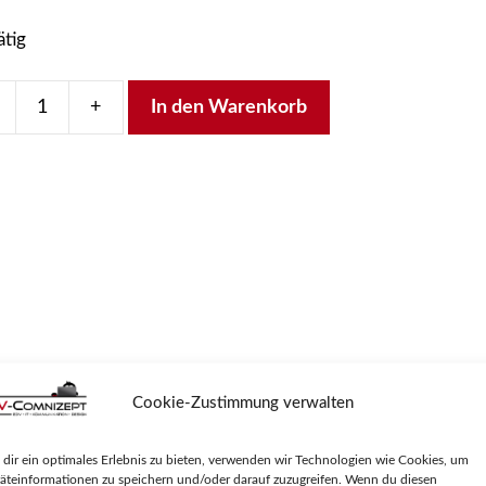
ätig
+
In den Warenkorb
ne
A
madapterkabel,
l
A
hse
ker,
 an SATA Standard Netzteile.
m
Cookie-Zustimmung verwalten
ge
Stecker (Kabel-Seite)
dir ein optimales Erlebnis zu bieten, verwenden wir Technologien wie Cookies, um
äteinformationen zu speichern und/oder darauf zuzugreifen. Wenn du diesen