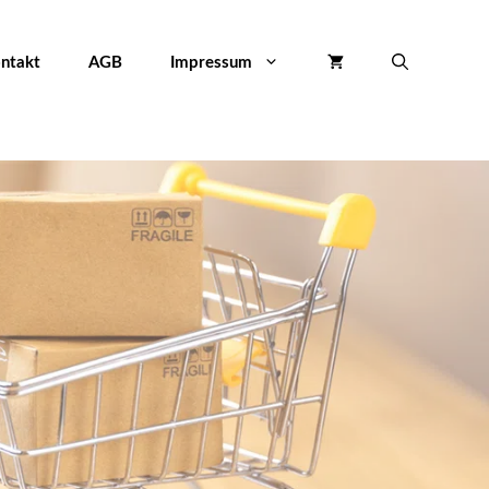
Stromadapterkabel,
15pol
ntakt
AGB
Impressum
SATA
Buchse
an
4pol
Stecker,
0,3m
Menge