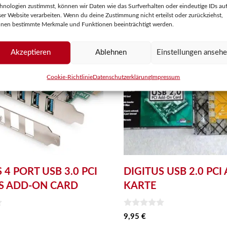
hnologien zustimmst, können wir Daten wie das Surfverhalten oder eindeutige IDs au
ser Website verarbeiten. Wenn du deine Zustimmung nicht erteilst oder zurückziehst,
nen bestimmte Merkmale und Funktionen beeinträchtigt werden.
Akzeptieren
Ablehnen
Einstellungen anseh
Cookie-Richtlinie
Datenschutzerklärung
Impressum
 4 PORT USB 3.0 PCI
DIGITUS USB 2.0 PC
S ADD-ON CARD
KARTE
0
9,95
€
v