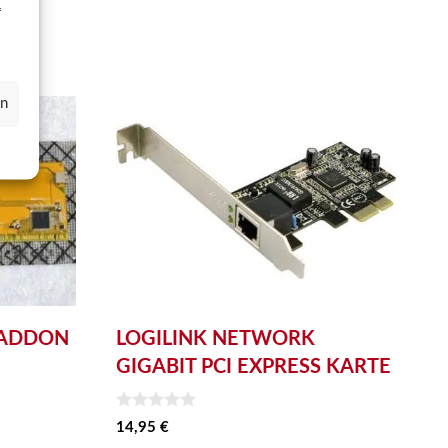
f
en
I ADDON
LOGILINK NETWORK
GIGABIT PCI EXPRESS KARTE
0
14,95
€
v