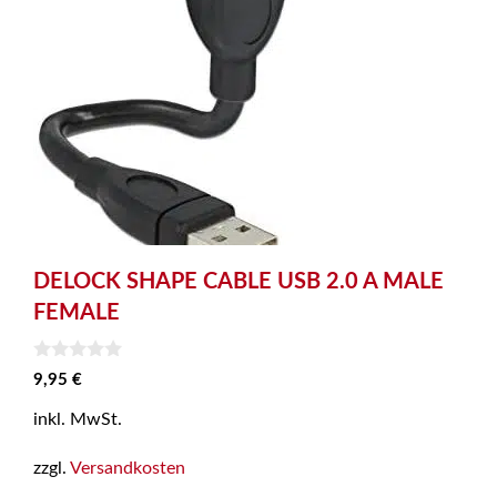
DELOCK SHAPE CABLE USB 2.0 A MALE
FEMALE
0
9,95
€
v
o
inkl. MwSt.
n
5
zzgl.
Versandkosten