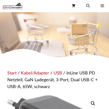
Zum
Me
Inhalt
springen
Start
/
Kabel/Adapter
/
USB
/ InLine USB PD
Netzteil, GaN Ladegerät, 3-Port, Dual USB-C +
USB-A, 65W, schwarz