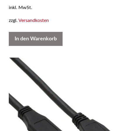
o
inkl. MwSt.
n
5
zzgl.
Versandkosten
In den Warenkorb