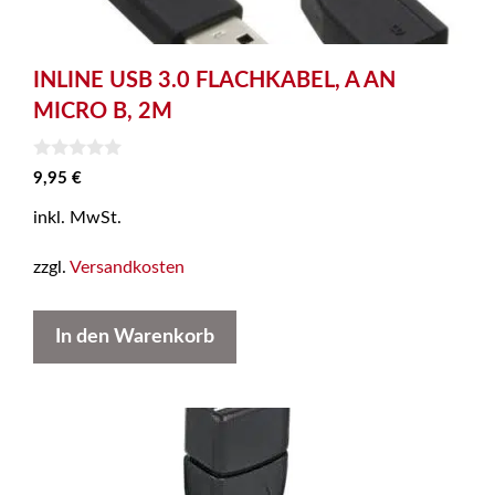
INLINE USB 3.0 FLACHKABEL, A AN
MICRO B, 2M
0
9,95
€
v
o
inkl. MwSt.
n
5
zzgl.
Versandkosten
In den Warenkorb