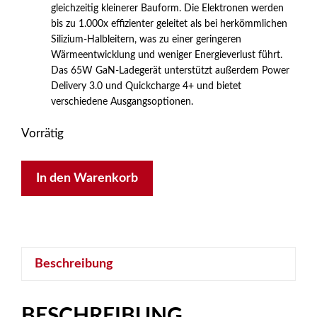
gleichzeitig kleinerer Bauform. Die Elektronen werden
bis zu 1.000x effizienter geleitet als bei herkömmlichen
Silizium-Halbleitern, was zu einer geringeren
Wärmeentwicklung und weniger Energieverlust führt.
Das 65W GaN-Ladegerät unterstützt außerdem Power
Delivery 3.0 und Quickcharge 4+ und bietet
verschiedene Ausgangsoptionen.
Vorrätig
InLine
In den Warenkorb
USB
PD
Netzteil,
GaN
Beschreibung
Ladegerät,
3-
Port,
BESCHREIBUNG