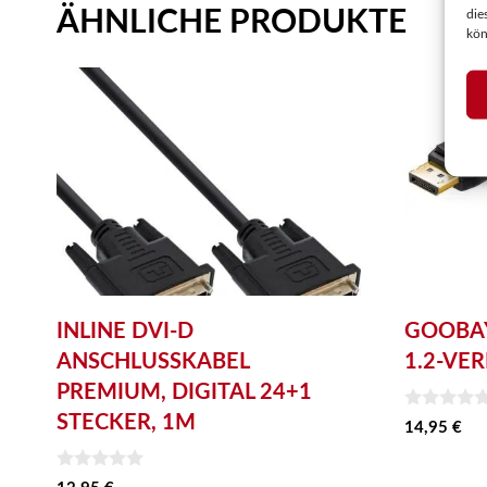
ÄHNLICHE PRODUKTE
die
kön
INLINE DVI-D
GOOBAY
ANSCHLUSSKABEL
1.2-VE
PREMIUM, DIGITAL 24+1
STECKER, 1M
0
14,95
€
v
o
n
0
5