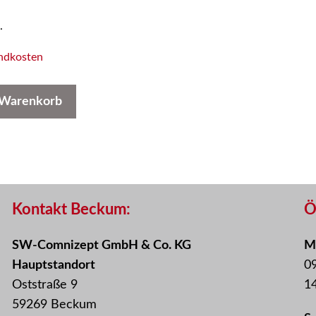
.
ndkosten
 Warenkorb
Kontakt Beckum:
Ö
SW-Comnizept GmbH & Co. KG
Mo
Hauptstandort
09
Oststraße 9
14
59269 Beckum