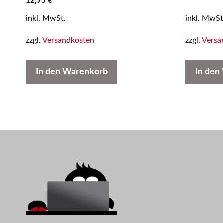
12,95
€
v
o
inkl. MwSt.
inkl. MwSt
n
5
zzgl.
Versandkosten
zzgl.
Versa
In den Warenkorb
In den