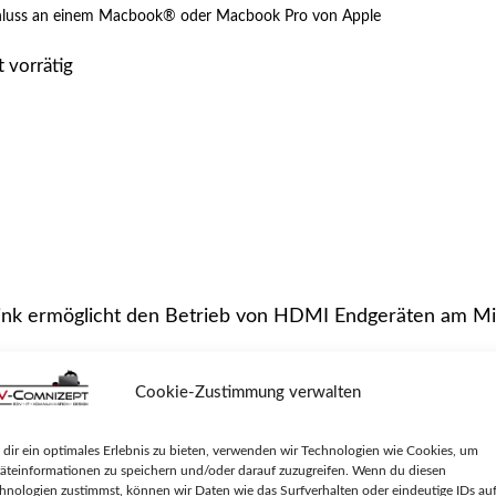
luss an einem Macbook® oder Macbook Pro von Apple
t vorrätig
ink ermöglicht den Betrieb von HDMI Endgeräten am Min
 die maximale HDMI Auflösung bis zu 1080p übertragen
Cookie-Zustimmung verwalten
yPort. Er ist z.B. ideal geeignet zum Betrieb von Beam
e
dir ein optimales Erlebnis zu bieten, verwenden wir Technologien wie Cookies, um
äteinformationen zu speichern und/oder darauf zuzugreifen. Wenn du diesen
hnologien zustimmst, können wir Daten wie das Surfverhalten oder eindeutige IDs au