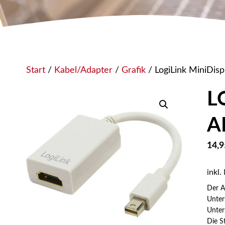
Start
/
Kabel/Adapter
/
Grafik
/ LogiLink MiniDis
L
A
14,
inkl.
Der A
Unter
Unter
Die S