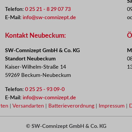
S
Telefon:
0 25 21 - 8 29 07 73
09
E-Mail:
info@sw-comnizept.de
o
Kontakt Neubeckum:
Ö
SW-Comnizept GmbH & Co. KG
Mo
Standort Neubeckum
08
Kaiser-Wilhelm-Straße 14
13
59269 Beckum-Neubeckum
Telefon:
0 25 25 - 93 09-0
E-Mail:
info@sw-comnizept.de
rten
|
Versandarten
|
Batterieverordnung
|
Impressum
|
D
© SW-Comnizept GmbH & Co. KG