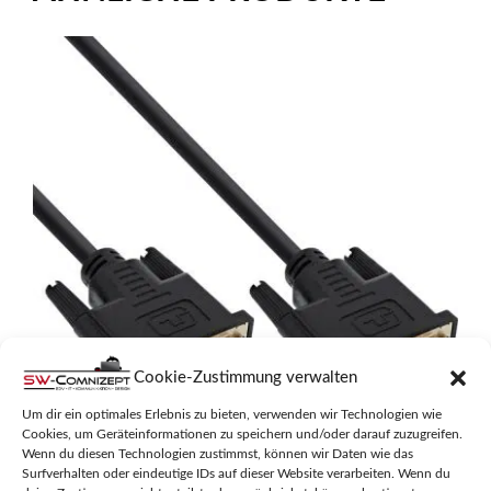
Cookie-Zustimmung verwalten
INLINE DVI-D ANSCHLUSSKABEL
Um dir ein optimales Erlebnis zu bieten, verwenden wir Technologien wie
PREMIUM, DIGITAL 24+1 STECKER, 1M
Cookies, um Geräteinformationen zu speichern und/oder darauf zuzugreifen.
Wenn du diesen Technologien zustimmst, können wir Daten wie das
Surfverhalten oder eindeutige IDs auf dieser Website verarbeiten. Wenn du
0
12,95
€