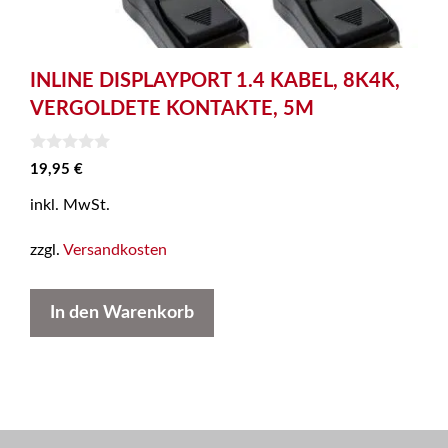
INLINE DISPLAYPORT 1.4 KABEL, 8K4K,
VERGOLDETE KONTAKTE, 5M
0
19,95
€
v
o
inkl. MwSt.
n
5
zzgl.
Versandkosten
In den Warenkorb