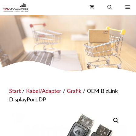
Zum
Me
Inhalt
springen
Start
/
Kabel/Adapter
/
Grafik
/ OEM BizLink
DisplayPort DP