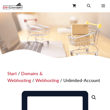
Zum
Me
Inhalt
springen
Start
/
Domains &
Webhosting
/
Webhosting
/ Unlimited-Account