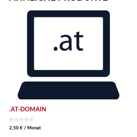
.AT-DOMAIN
0
2,50
€
/ Monat
v
o