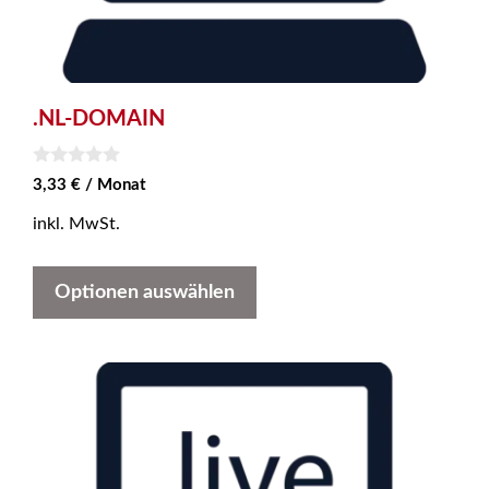
.NL-DOMAIN
0
3,33
€
/ Monat
v
o
inkl. MwSt.
n
5
Optionen auswählen