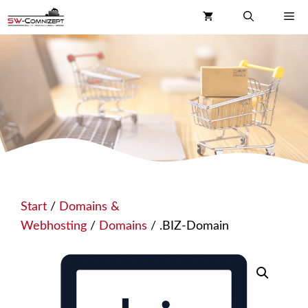
Zum
Me
Inhalt
springen
Start
/
Domains &
Webhosting
/
Domains
/ .BIZ-Domain