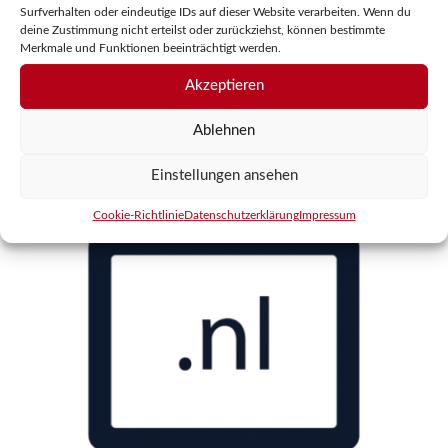
.US-DOMAIN
Surfverhalten oder eindeutige IDs auf dieser Website verarbeiten. Wenn du
deine Zustimmung nicht erteilst oder zurückziehst, können bestimmte
Merkmale und Funktionen beeinträchtigt werden.
0
7,74
€
/ Monat
v
Akzeptieren
o
inkl. MwSt.
n
5
Ablehnen
Optionen auswählen
Einstellungen ansehen
Cookie-Richtlinie
Datenschutzerklärung
Impressum