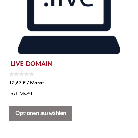
.LIVE-DOMAIN
0
13,67
€
/ Monat
v
o
inkl. MwSt.
n
5
Optionen auswählen