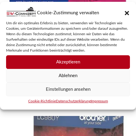
Cookie-Zustimmung verwalten
Um dir ein optimales Erlebnis zu bieten, verwenden wir Technologien wie
Cookies, um Geräteinformationen zu speichern und/oder darauf zuzugreifen.
BROTHER LC 1000 M
Wenn du diesen Technologien zustimmst, können wir Daten wie das
Surfverhalten oder eindeutige IDs auf dieser Website verarbeiten. Wenn du
deine Zustimmung nicht erteilst oder zurückziehst, können bestimmte
Merkmale und Funktionen beeinträchtigt werden.
0
14,95
€
v
o
Akzeptieren
inkl. MwSt.
n
5
Ablehnen
zzgl.
Versandkosten
Einstellungen ansehen
In den Warenkorb
Cookie-Richtlinie
Datenschutzerklärung
Impressum