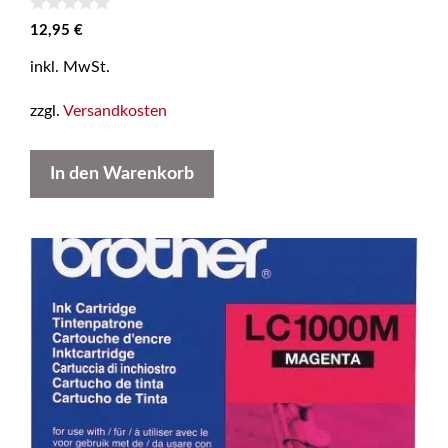
0
12,95
€
v
o
inkl. MwSt.
n
5
zzgl.
Versandkosten
In den Warenkorb