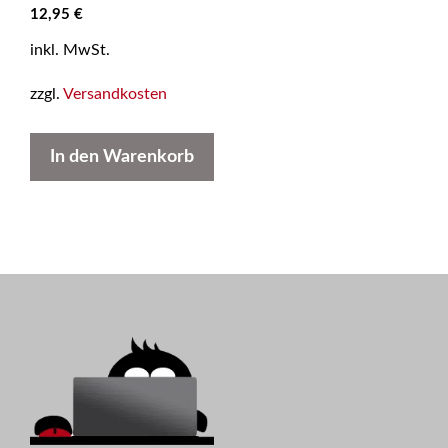
0
12,95
€
v
o
inkl. MwSt.
n
5
zzgl.
Versandkosten
In den Warenkorb