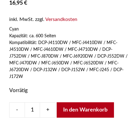
16,95
€
inkl. MwSt.
zzgl.
Versandkosten
Cyan
Kapazität: ca. 600 Seiten
Kompatibilität: DCP-J4110DW / MFC-J4410DW / MFC-
J4510DW / MFC-J4610DW / MFC-J4710DW / DCP-
J752DW / MFC-J870DW / MFC-J6920DW / DCP-J552DW /
MFC-J470DW / MFC-J650DW / MFC-J6520DW / MFC-
J6720DW / DCP-J132W / DCP-J152W / MFC-J245 / DCP-
J172W
Vorrätig
-
+
In den Warenkorb
Brother
LC
123