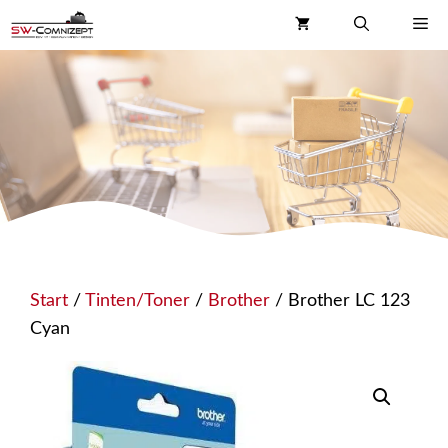
Zum
Me
Inhalt
springen
Start
/
Tinten/Toner
/
Brother
/ Brother LC 123
Cyan